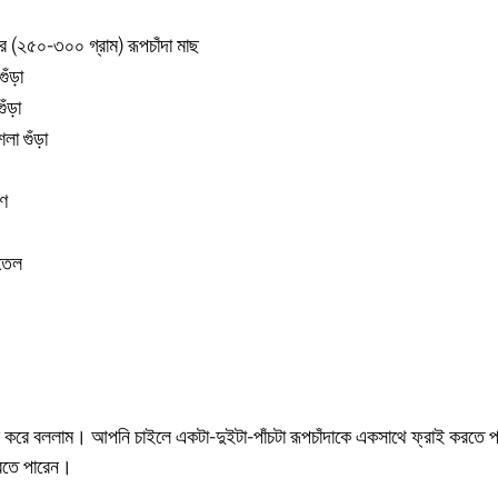
র (২৫০-৩০০ গ্রাম) রূপচাঁদা মাছ
ুঁড়া
ুঁড়া
লা গুঁড়া
ড়ণ
 তেল
 করে বললাম। আপনি চাইলে একটা-দুইটা-পাঁচটা রূপচাঁদাকে একসাথে ফ্রাই করতে 
রতে পারেন।