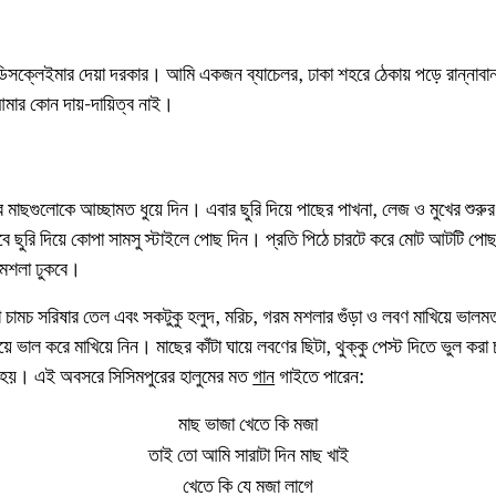
ডিসক্লেইমার দেয়া দরকার। আমি একজন ব্যাচেলর, ঢাকা শহরে ঠেকায় পড়ে রান্নাবান
মার কোন দায়-দায়িত্ব নাই।
ব মাছগুলোকে আচ্ছামত ধুয়ে দিন। এবার ছুরি দিয়ে পাছের পাখনা, লেজ ও মুখের শুর
 ছুরি দিয়ে কোপা সামসু স্টাইলে পোছ দিন। প্রতি পিঠে চারটে করে মোট আটটি পোছ
মশলা ঢুকবে।
া চামচ সরিষার তেল এবং সকটুকু হলুদ, মরিচ, গরম মশলার গুঁড়া ও লবণ মাখিয়ে ভালম
ে ভাল করে মাখিয়ে নিন। মাছের কাঁটা ঘায়ে লবণের ছিটা, থুক্কু পেস্ট দিতে ভুল ক
ল হয়। এই অবসরে সিসিমপুরের হালুমের মত
গান
গাইতে পারেন:
মাছ ভাজা খেতে কি মজা
তাই তো আমি সারাটা দিন মাছ খাই
খেতে কি যে মজা লাগে