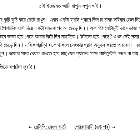
তাই ইচ্ছেমত আমি হাপুস-হুপুস খাই।
জ কুচি কুচি করে কেটে রাখুন। এবার একটা ফ্রাই প্যানে তিন চা চামচ সরিষার তেল ন
পৈশাচিক হাসি দিয়ে একটা মাছকে প্যানে ছেড়ে দিন। এক পিঠ মোটামুটি ভাবে ভাজা হ
াবে ভাজা হয়ে গেলে আবার উল্টে দিন মাছটিকে। উল্টানো হয়ে গেছে? এখন সেই সময়!
থি ছেড়ে দিন। নাসিকাগ্রন্থি সচল থাকলে চমৎকার ঘ্রাণ অনুভব করতে পারবেন। এভাব
। ভাজার সময় খেয়াল রাখতে হবে মাছ যেন প্যানের সাথে পার্মানেন্টলি লেগে না যা
তিতে রূপচাঁদা ফ্রাই।
←
রেসিপি: বেগুন ভর্তা
প্রেরণাদায়ী (৬ষ্ঠ পর্ব)
→