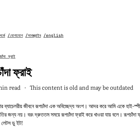
র্কে
/যোগাযোগ
/সাবস্ক্রাইব
/english
চাঁদা ফ্রাই
াঁদা ফ্রাই
min read
· This content is old and may be outdated
র ব্যাচেলরীয় জীবনে রূপচাঁদা এক অবিচ্ছেদ্য অংশ। আদর করে আমি একে হাই-স্প
গতির জন্য নয়। বরং দ্রুততম সময়ে রূপচাঁদা ফ্রাই করে খাওয়া যায় বলে। রূপচাঁদা 
 লেটস ডু ইট!