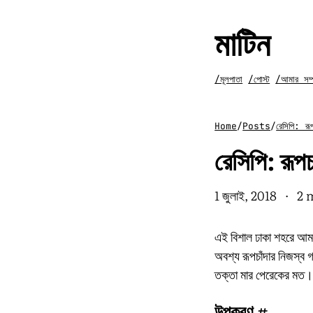
মাটিন
/মূলপাতা
/পোস্ট
/আমার সম্প
Home
/
Posts
/
রেসিপি: রূপ
রেসিপি: রূপচ
1 জুলাই, 2018
·
2 
এই বিশাল ঢাকা শহরে আমা
অবশ্য রূপচাঁদার নিজস্ব 
তক্তা মার পেরেকের মত।
উপকরণ
#